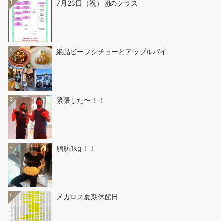
1
7月23日（祝）朝のクラス
2
絶品ビーフシチューとアップルパイ
3
緊張した〜！！
4
脂肪1kg！！
5
メガロス夏期休館日