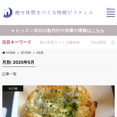
Menu
▸ レッスン当日の急代行や休講の情報は
こちら
注目キーワード
痩せ体質をつくる睡眠術
1day講座
HOME
2025年
05月
月別: 2025年5月
記事一覧
その他