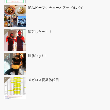
2
絶品ビーフシチューとアップルパイ
3
緊張した〜！！
4
脂肪1kg！！
5
メガロス夏期休館日