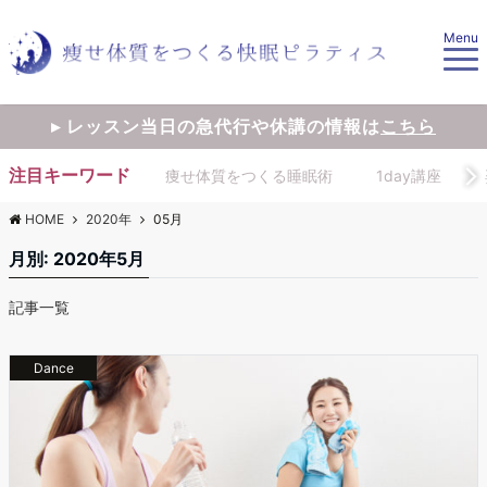
Menu
▸ レッスン当日の急代行や休講の情報は
こちら
注目キーワード
痩せ体質をつくる睡眠術
1day講座
HOME
2020年
05月
月別: 2020年5月
記事一覧
Dance