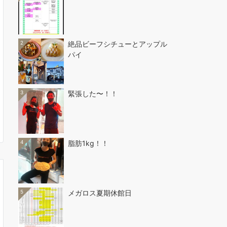
2
絶品ビーフシチューとアップル
パイ
3
緊張した〜！！
4
脂肪1kg！！
5
メガロス夏期休館日