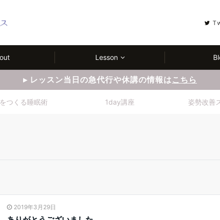
T
out
Lesson
Bl
▸ レッスン当日の急代行や休講の情報は
こちら
をつくる睡眠術
1day講座
姿勢改善
2019年3月29日
ありがとうございました。