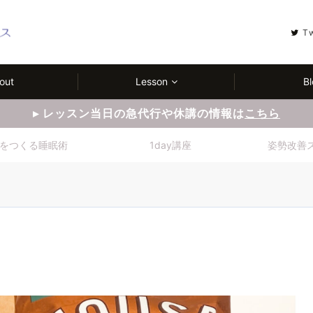
T
out
Lesson
Bl
▸ レッスン当日の急代行や休講の情報は
こちら
をつくる睡眠術
1day講座
姿勢改善