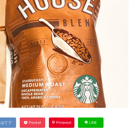
はてブ
Pocket
Pinterest
LINE