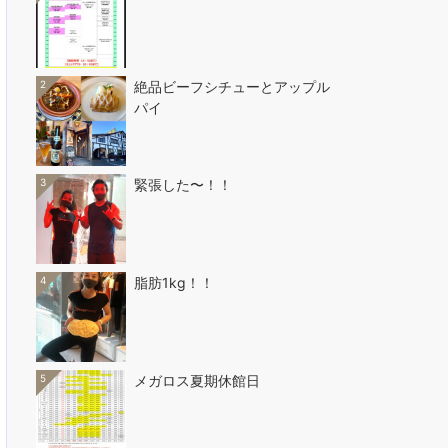
2
絶品ビーフシチューとアップル
パイ
3
緊張した〜！！
4
脂肪1kg！！
5
メガロス夏期休館日