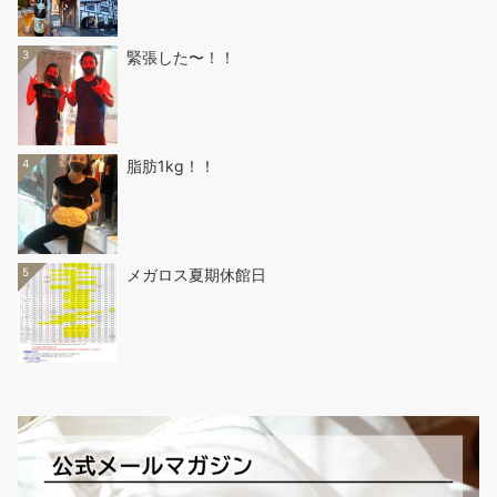
3
緊張した〜！！
4
脂肪1kg！！
5
メガロス夏期休館日