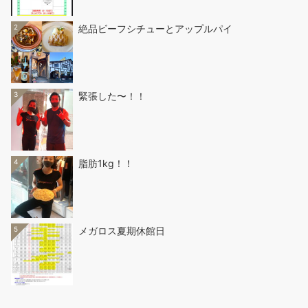
2
絶品ビーフシチューとアップルパイ
3
緊張した〜！！
4
脂肪1kg！！
5
メガロス夏期休館日