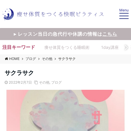
Menu
▸ レッスン当日の急代行や休講の情報は
こちら
注目キーワード
痩せ体質をつくる睡眠術
1day講座
HOME
ブログ
その他
サクラサク
サクラサク
2022年2月7日
その他
,
ブログ