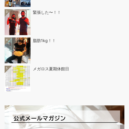
3
緊張した〜！！
4
脂肪1kg！！
5
メガロス夏期休館日