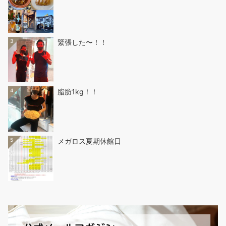
3
緊張した〜！！
4
脂肪1kg！！
5
メガロス夏期休館日