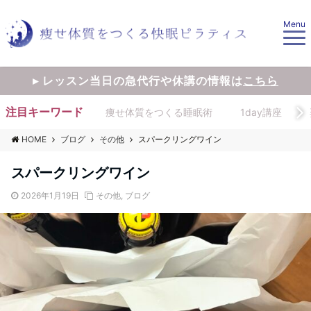
Menu
▸ レッスン当日の急代行や休講の情報は
こちら
注目キーワード
痩せ体質をつくる睡眠術
1day講座
HOME
ブログ
その他
スパークリングワイン
スパークリングワイン
2026年1月19日
その他
,
ブログ