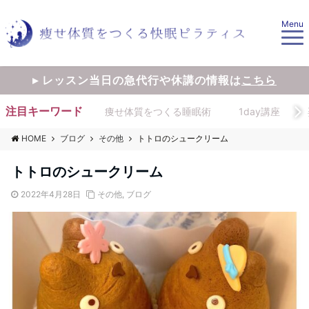
Menu
▸ レッスン当日の急代行や休講の情報は
こちら
注目キーワード
痩せ体質をつくる睡眠術
1day講座
HOME
ブログ
その他
トトロのシュークリーム
トトロのシュークリーム
2022年4月28日
その他
,
ブログ