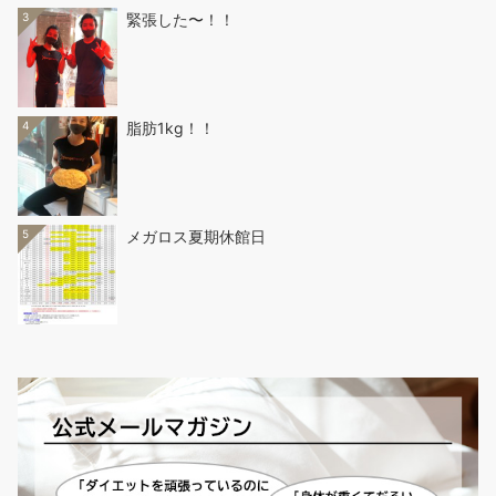
3
緊張した〜！！
4
脂肪1kg！！
5
メガロス夏期休館日