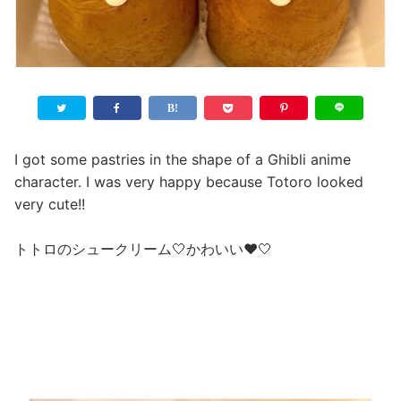
I got some pastries in the shape of a Ghibli anime
character. I was very happy because Totoro looked
very cute!!
トトロのシュークリーム🤍かわいい❤️🤍