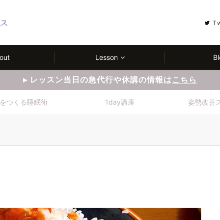
T
out
Lesson
Bl
▸ レッスン当日の急代行や休講の情報は
こちら
をつくる睡眠術
1day講座
姿勢改善