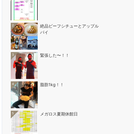
2
絶品ビーフシチューとアップル
パイ
3
緊張した〜！！
4
脂肪1kg！！
5
メガロス夏期休館日