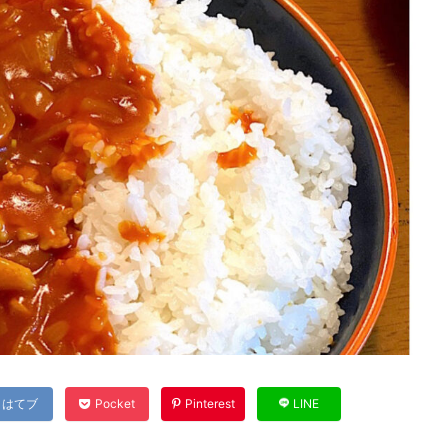
はてブ
Pocket
Pinterest
LINE