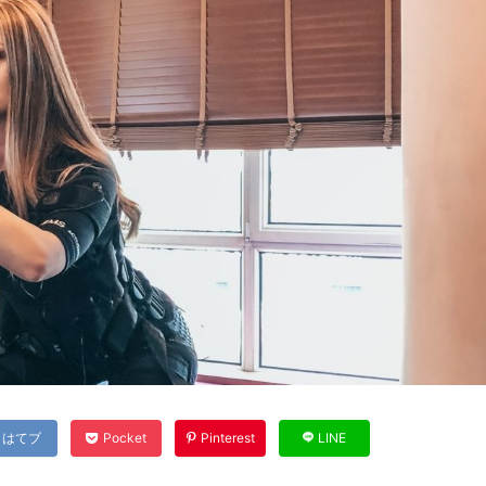
はてブ
Pocket
Pinterest
LINE