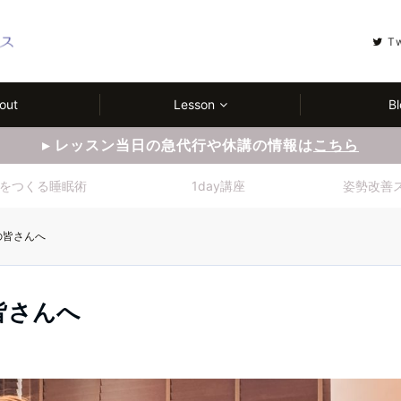
T
out
Lesson
Bl
▸ レッスン当日の急代行や休講の情報は
こちら
をつくる睡眠術
1day講座
姿勢改善
の皆さんへ
皆さんへ