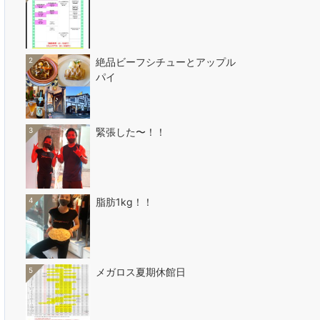
2
絶品ビーフシチューとアップル
パイ
3
緊張した〜！！
4
脂肪1kg！！
5
メガロス夏期休館日