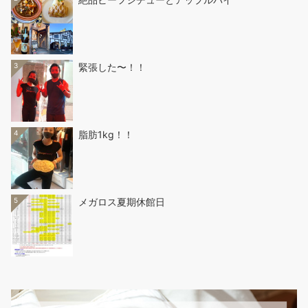
3
緊張した〜！！
4
脂肪1kg！！
5
メガロス夏期休館日