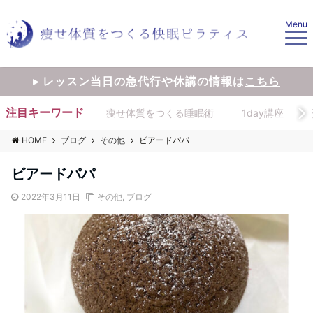
Menu
▸ レッスン当日の急代行や休講の情報は
こちら
注目キーワード
痩せ体質をつくる睡眠術
1day講座
HOME
ブログ
その他
ビアードパパ
ビアードパパ
2022年3月11日
その他
,
ブログ