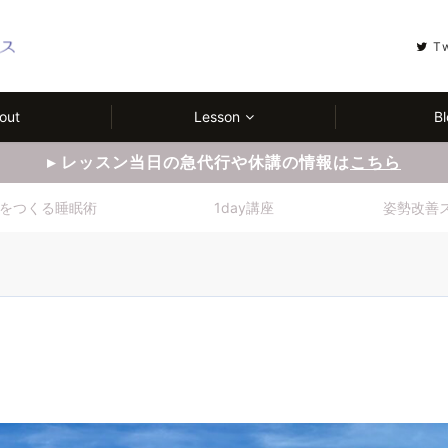
T
out
Lesson
Bl
▸ レッスン当日の急代行や休講の情報は
こちら
をつくる睡眠術
1day講座
姿勢改善