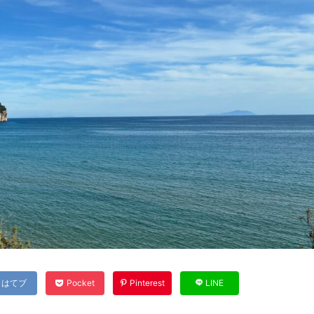
はてブ
Pocket
Pinterest
LINE