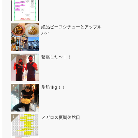
2
絶品ビーフシチューとアップル
パイ
3
緊張した〜！！
4
脂肪1kg！！
5
メガロス夏期休館日