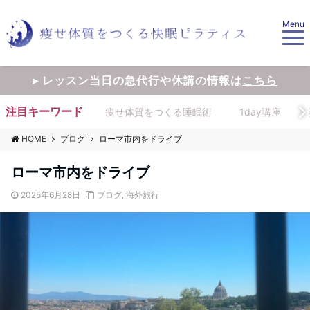
Menu
▸ レッスン当日の急代行や休講の情報は
こちら
注目キーワード
痩せ体質をつくる睡眠術
1day講座
HOME
ブログ
ローマ市内をドライブ
ローマ市内をドライブ
2025年6月28日
ブログ
,
海外旅行