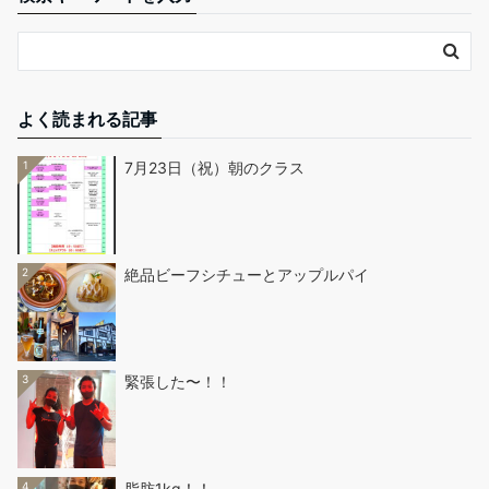
よく読まれる記事
1
7月23日（祝）朝のクラス
2
絶品ビーフシチューとアップルパイ
3
緊張した〜！！
4
脂肪1kg！！