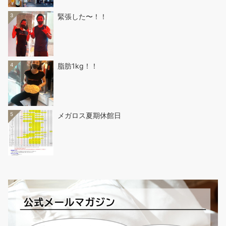
3
緊張した〜！！
4
脂肪1kg！！
5
メガロス夏期休館日