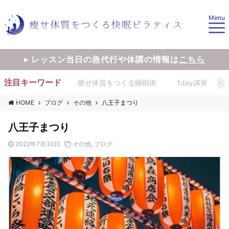
Menu
▸ レッスン当日の急代行や休講の情報は
こちら
注目キーワード
痩せ体質をつくる睡眠術
1day講座
HOME
ブログ
その他
八王子まつり
八王子まつり
2022年7月30日
その他
,
ブログ