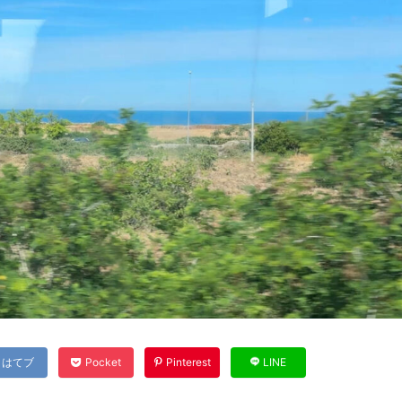
はてブ
Pocket
Pinterest
LINE