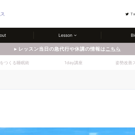
T
out
Lesson
Bl
▸ レッスン当日の急代行や休講の情報は
こちら
をつくる睡眠術
1day講座
姿勢改善