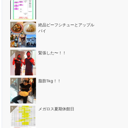
2
絶品ビーフシチューとアップル
パイ
3
緊張した〜！！
4
脂肪1kg！！
5
メガロス夏期休館日