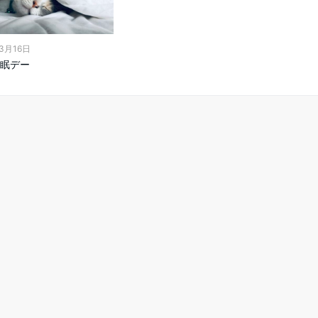
年3月16日
眠デー