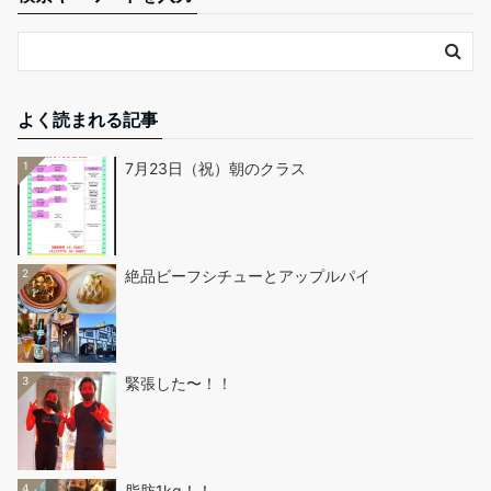
よく読まれる記事
1
7月23日（祝）朝のクラス
2
絶品ビーフシチューとアップルパイ
3
緊張した〜！！
4
脂肪1kg！！