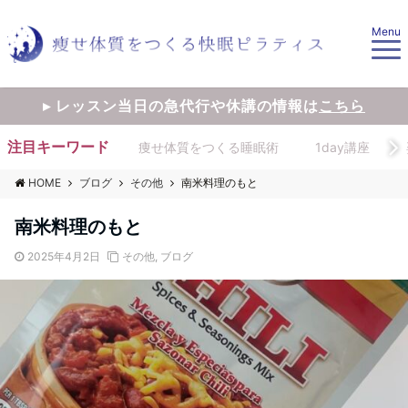
Menu
▸ レッスン当日の急代行や休講の情報は
こちら
注目キーワード
痩せ体質をつくる睡眠術
1day講座
HOME
ブログ
その他
南米料理のもと
南米料理のもと
2025年4月2日
その他
,
ブログ