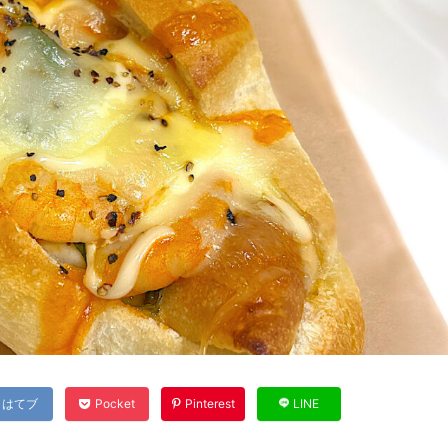
はてブ
Pocket
Pinterest
LINE