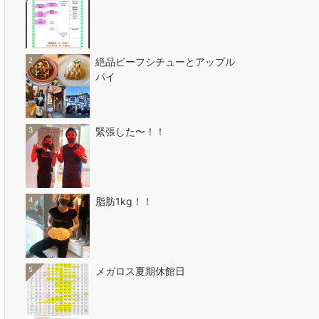
2
絶品ビーフシチューとアップル
パイ
3
緊張した〜！！
4
脂肪1kg！！
5
メガロス夏期休館日