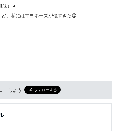
味）🦐
けど、私にはマヨネーズが強すぎた😵
フォローしよう
ル