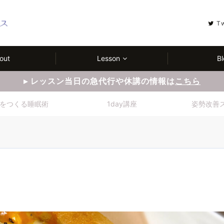
T
out
Lesson
Bl
▸ レッスン当日の急代行や休講の情報は
こちら
をつくる睡眠術
1day講座
姿勢改善