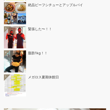
2
絶品ビーフシチューとアップルパイ
3
緊張した〜！！
4
脂肪1kg！！
5
メガロス夏期休館日