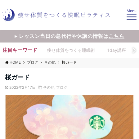
Menu
▸ レッスン当日の急代行や休講の情報は
こちら
注目キーワード
痩せ体質をつくる睡眠術
1day講座
HOME
ブログ
その他
桜ガード
桜ガード
2022年2月17日
その他
,
ブログ