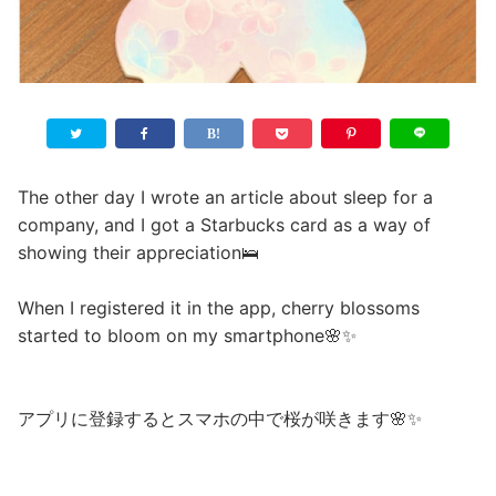
The other day I wrote an article about sleep for a
company, and I got a Starbucks card as a way of
showing their appreciation🛌
When I registered it in the app, cherry blossoms
started to bloom on my smartphone🌸✨
アプリに登録するとスマホの中で桜が咲きます🌸✨