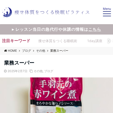
Menu
▸ レッスン当日の急代行や休講の情報は
こちら
注目キーワード
痩せ体質をつくる睡眠術
1day講座
HOME
ブログ
その他
業務スーパー
業務スーパー
2025年2月7日
その他
,
ブログ