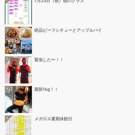
7月23日（祝）朝のクラス
2
絶品ビーフシチューとアップルパイ
3
緊張した〜！！
4
脂肪1kg！！
5
メガロス夏期休館日