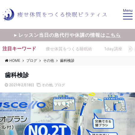
Menu
▸ レッスン当日の急代行や休講の情報は
こちら
注目キーワード
痩せ体質をつくる睡眠術
1day講座
HOME
ブログ
その他
歯科検診
歯科検診
2021年2月18日
その他
,
ブログ