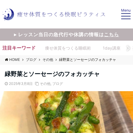
Menu
▸ レッスン当日の急代行や休講の情報は
こちら
注目キーワード
痩せ体質をつくる睡眠術
1day講座
HOME
ブログ
その他
緑野菜とソーセージのフォカッチャ
緑野菜とソーセージのフォカッチャ
2025年3月8日
その他
,
ブログ