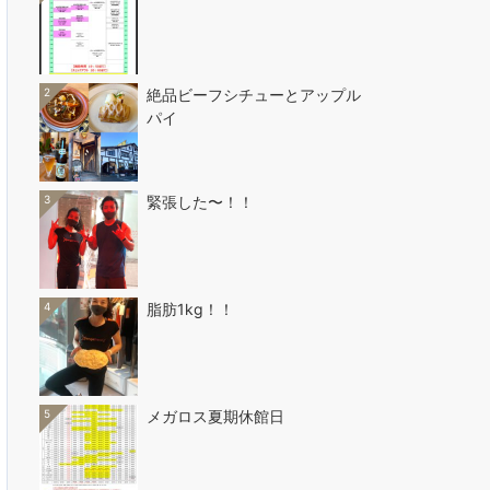
2
絶品ビーフシチューとアップル
パイ
3
緊張した〜！！
4
脂肪1kg！！
5
メガロス夏期休館日