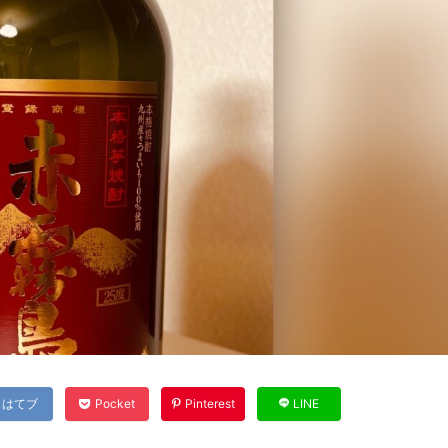
はてブ
Pocket
Pinterest
LINE