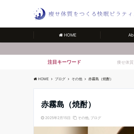
HOME
Ab
注目キーワード
痩せ体質
HOME
ブログ
その他
赤霧島（焼酎）
赤霧島（焼酎）
2025年2月15日
その他
,
ブログ