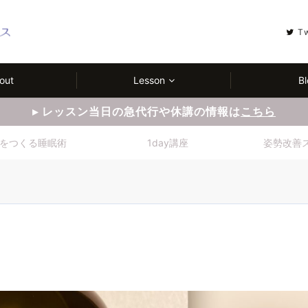
T
out
Lesson
Bl
▸ レッスン当日の急代行や休講の情報は
こちら
をつくる睡眠術
1day講座
姿勢改善