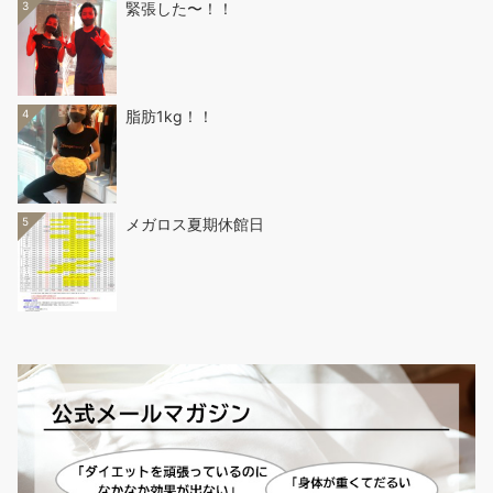
3
緊張した〜！！
4
脂肪1kg！！
5
メガロス夏期休館日