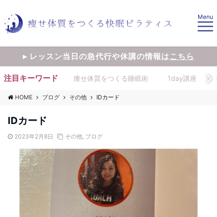
Menu
▸ レッスン当日の急代行や休講の情報は
こちら
注目キーワード
痩せ体質をつくる睡眠術
1day講座
HOME
ブログ
その他
IDカード
IDカード
2023年2月8日
その他
,
ブログ