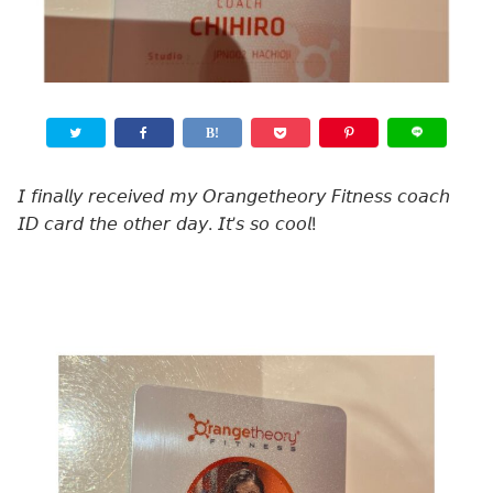
𝘐 𝘧𝘪𝘯𝘢𝘭𝘭𝘺 𝘳𝘦𝘤𝘦𝘪𝘷𝘦𝘥 𝘮𝘺 𝘖𝘳𝘢𝘯𝘨𝘦𝘵𝘩𝘦𝘰𝘳𝘺 𝘍𝘪𝘵𝘯𝘦𝘴𝘴 𝘤𝘰𝘢𝘤𝘩
𝘐𝘋 𝘤𝘢𝘳𝘥 𝘵𝘩𝘦 𝘰𝘵𝘩𝘦𝘳 𝘥𝘢𝘺. 𝘐𝘵’𝘴 𝘴𝘰 𝘤𝘰𝘰𝘭!