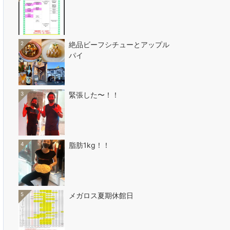
2
絶品ビーフシチューとアップル
パイ
3
緊張した〜！！
4
脂肪1kg！！
5
メガロス夏期休館日