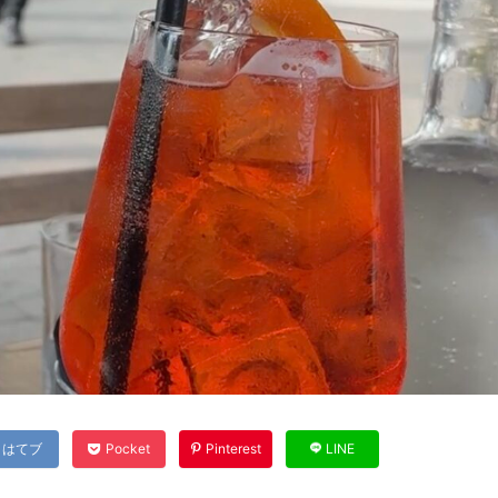
はてブ
Pocket
Pinterest
LINE