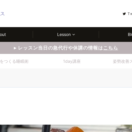
T
out
Lesson
Bl
▸ レッスン当日の急代行や休講の情報は
こちら
をつくる睡眠術
1day講座
姿勢改善