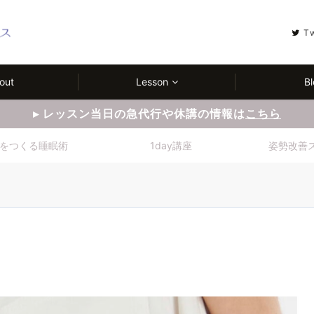
T
out
Lesson
Bl
▸ レッスン当日の急代行や休講の情報は
こちら
をつくる睡眠術
1day講座
姿勢改善
）