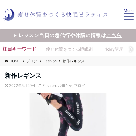
Menu
▸ レッスン当日の急代行や休講の情報は
こちら
注目キーワード
痩せ体質をつくる睡眠術
1day講座
HOME
ブログ
Fashion
新作レギンス
新作レギンス
2022年5月29日
Fashion
,
お知らせ
,
ブログ