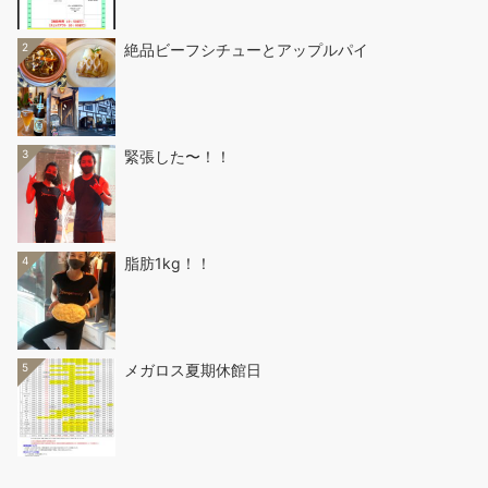
2
絶品ビーフシチューとアップルパイ
3
緊張した〜！！
4
脂肪1kg！！
5
メガロス夏期休館日