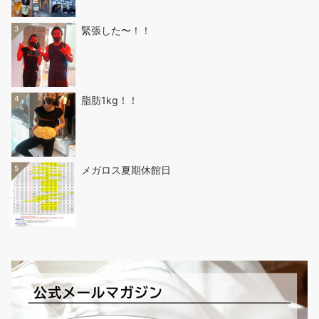
3
緊張した〜！！
4
脂肪1kg！！
5
メガロス夏期休館日