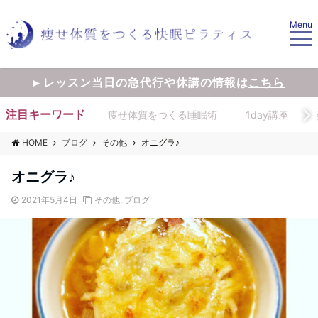
Menu
▸ レッスン当日の急代行や休講の情報は
こちら
注目キーワード
痩せ体質をつくる睡眠術
1day講座
HOME
ブログ
その他
オニグラ♪
オニグラ♪
2021年5月4日
その他
,
ブログ