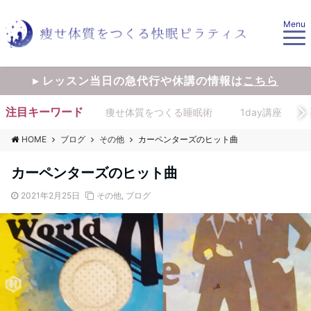
Menu
▸ レッスン当日の急代行や休講の情報は
こちら
注目キーワード
痩せ体質をつくる睡眠術
1day講座
HOME
ブログ
その他
カーペンターズのヒット曲
カーペンターズのヒット曲
2021年2月25日
その他
,
ブログ