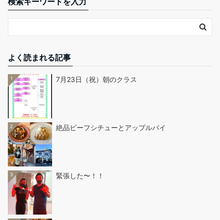
検索キーワードを入力
よく読まれる記事
1
7月23日（祝）朝のクラス
2
絶品ビーフシチューとアップルパイ
3
緊張した〜！！