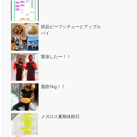
2
絶品ビーフシチューとアップル
パイ
3
緊張した〜！！
4
脂肪1kg！！
5
メガロス夏期休館日