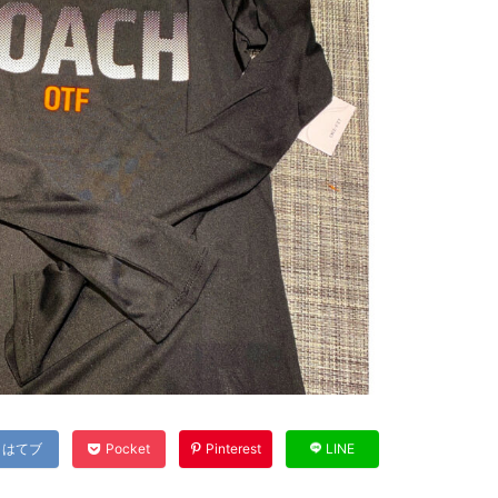
はてブ
Pocket
Pinterest
LINE