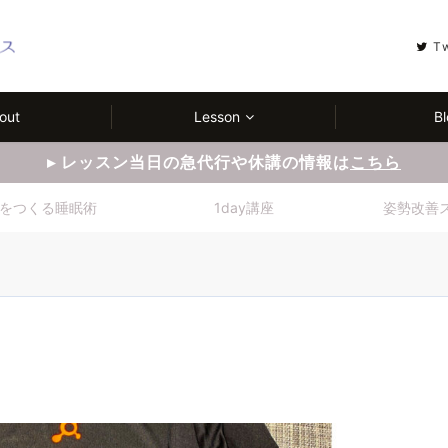
T
out
Lesson
Bl
▸ レッスン当日の急代行や休講の情報は
こちら
をつくる睡眠術
1day講座
姿勢改善