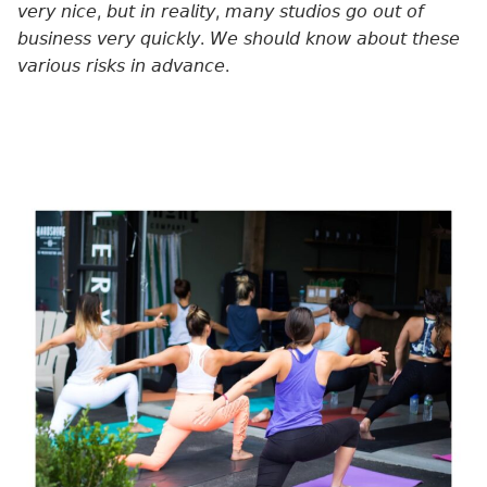
𝘷𝘦𝘳𝘺 𝘯𝘪𝘤𝘦, 𝘣𝘶𝘵 𝘪𝘯 𝘳𝘦𝘢𝘭𝘪𝘵𝘺, 𝘮𝘢𝘯𝘺 𝘴𝘵𝘶𝘥𝘪𝘰𝘴 𝘨𝘰 𝘰𝘶𝘵 𝘰𝘧
𝘣𝘶𝘴𝘪𝘯𝘦𝘴𝘴 𝘷𝘦𝘳𝘺 𝘲𝘶𝘪𝘤𝘬𝘭𝘺. 𝘞𝘦 𝘴𝘩𝘰𝘶𝘭𝘥 𝘬𝘯𝘰𝘸 𝘢𝘣𝘰𝘶𝘵 𝘵𝘩𝘦𝘴𝘦
𝘷𝘢𝘳𝘪𝘰𝘶𝘴 𝘳𝘪𝘴𝘬𝘴 𝘪𝘯 𝘢𝘥𝘷𝘢𝘯𝘤𝘦.