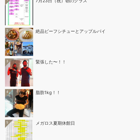
7月23日（祝）朝のクラス
2
絶品ビーフシチューとアップルパイ
3
緊張した〜！！
4
脂肪1kg！！
5
メガロス夏期休館日