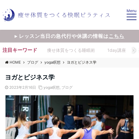
Menu
▸ レッスン当日の急代行や休講の情報は
こちら
注目キーワード
痩せ体質をつくる睡眠術
1day講座
HOME
ブログ
yoga瞑想
ヨガとビジネス学
ヨガとビジネス学
2023年2月16日
yoga瞑想
,
ブログ