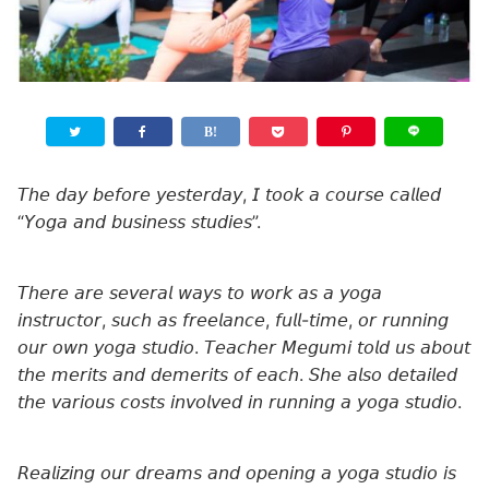
𝘛𝘩𝘦 𝘥𝘢𝘺 𝘣𝘦𝘧𝘰𝘳𝘦 𝘺𝘦𝘴𝘵𝘦𝘳𝘥𝘢𝘺, 𝘐 𝘵𝘰𝘰𝘬 𝘢 𝘤𝘰𝘶𝘳𝘴𝘦 𝘤𝘢𝘭𝘭𝘦𝘥
“𝘠𝘰𝘨𝘢 𝘢𝘯𝘥 𝘣𝘶𝘴𝘪𝘯𝘦𝘴𝘴 𝘴𝘵𝘶𝘥𝘪𝘦𝘴”.
𝘛𝘩𝘦𝘳𝘦 𝘢𝘳𝘦 𝘴𝘦𝘷𝘦𝘳𝘢𝘭 𝘸𝘢𝘺𝘴 𝘵𝘰 𝘸𝘰𝘳𝘬 𝘢𝘴 𝘢 𝘺𝘰𝘨𝘢
𝘪𝘯𝘴𝘵𝘳𝘶𝘤𝘵𝘰𝘳, 𝘴𝘶𝘤𝘩 𝘢𝘴 𝘧𝘳𝘦𝘦𝘭𝘢𝘯𝘤𝘦, 𝘧𝘶𝘭𝘭-𝘵𝘪𝘮𝘦, 𝘰𝘳 𝘳𝘶𝘯𝘯𝘪𝘯𝘨
𝘰𝘶𝘳 𝘰𝘸𝘯 𝘺𝘰𝘨𝘢 𝘴𝘵𝘶𝘥𝘪𝘰. 𝘛𝘦𝘢𝘤𝘩𝘦𝘳 𝘔𝘦𝘨𝘶𝘮𝘪 𝘵𝘰𝘭𝘥 𝘶𝘴 𝘢𝘣𝘰𝘶𝘵
𝘵𝘩𝘦 𝘮𝘦𝘳𝘪𝘵𝘴 𝘢𝘯𝘥 𝘥𝘦𝘮𝘦𝘳𝘪𝘵𝘴 𝘰𝘧 𝘦𝘢𝘤𝘩. 𝘚𝘩𝘦 𝘢𝘭𝘴𝘰 𝘥𝘦𝘵𝘢𝘪𝘭𝘦𝘥
𝘵𝘩𝘦 𝘷𝘢𝘳𝘪𝘰𝘶𝘴 𝘤𝘰𝘴𝘵𝘴 𝘪𝘯𝘷𝘰𝘭𝘷𝘦𝘥 𝘪𝘯 𝘳𝘶𝘯𝘯𝘪𝘯𝘨 𝘢 𝘺𝘰𝘨𝘢 𝘴𝘵𝘶𝘥𝘪𝘰.
𝘙𝘦𝘢𝘭𝘪𝘻𝘪𝘯𝘨 𝘰𝘶𝘳 𝘥𝘳𝘦𝘢𝘮𝘴 𝘢𝘯𝘥 𝘰𝘱𝘦𝘯𝘪𝘯𝘨 𝘢 𝘺𝘰𝘨𝘢 𝘴𝘵𝘶𝘥𝘪𝘰 𝘪𝘴