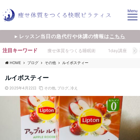
Menu
▸ レッスン当日の急代行や休講の情報は
こちら
注目キーワード
痩せ体質をつくる睡眠術
1day講座
HOME
ブログ
その他
ルイボスティー
ルイボスティー
2025年4月22日
その他
,
ブログ
,
冷え