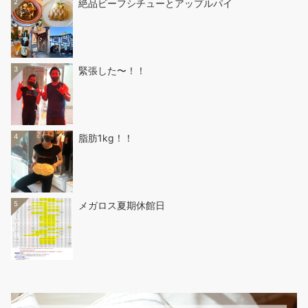
2
絶品ビーフシチューとアップルパイ
3
緊張した〜！！
4
脂肪1kg！！
5
メガロス夏期休館日