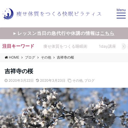
Menu
▸ レッスン当日の急代行や休講の情報は
こちら
注目キーワード
痩せ体質をつくる睡眠術
1day講座
HOME
ブログ
その他
吉祥寺の桜
吉祥寺の桜
2020年3月22日
2020年3月23日
その他
,
ブログ