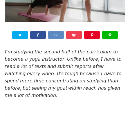
𝘐’𝘮 𝘴𝘵𝘶𝘥𝘺𝘪𝘯𝘨 𝘵𝘩𝘦 𝘴𝘦𝘤𝘰𝘯𝘥 𝘩𝘢𝘭𝘧 𝘰𝘧 𝘵𝘩𝘦 𝘤𝘶𝘳𝘳𝘪𝘤𝘶𝘭𝘶𝘮 𝘵𝘰
𝘣𝘦𝘤𝘰𝘮𝘦 𝘢 𝘺𝘰𝘨𝘢 𝘪𝘯𝘴𝘵𝘳𝘶𝘤𝘵𝘰𝘳. 𝘜𝘯𝘭𝘪𝘬𝘦 𝘣𝘦𝘧𝘰𝘳𝘦, 𝘐 𝘩𝘢𝘷𝘦 𝘵𝘰
𝘳𝘦𝘢𝘥 𝘢 𝘭𝘰𝘵 𝘰𝘧 𝘵𝘦𝘹𝘵𝘴 𝘢𝘯𝘥 𝘴𝘶𝘣𝘮𝘪𝘵 𝘳𝘦𝘱𝘰𝘳𝘵𝘴 𝘢𝘧𝘵𝘦𝘳
𝘸𝘢𝘵𝘤𝘩𝘪𝘯𝘨 𝘦𝘷𝘦𝘳𝘺 𝘷𝘪𝘥𝘦𝘰. 𝘐𝘵’𝘴 𝘵𝘰𝘶𝘨𝘩 𝘣𝘦𝘤𝘢𝘶𝘴𝘦 𝘐 𝘩𝘢𝘷𝘦 𝘵𝘰
𝘴𝘱𝘦𝘯𝘥 𝘮𝘰𝘳𝘦 𝘵𝘪𝘮𝘦 𝘤𝘰𝘯𝘤𝘦𝘯𝘵𝘳𝘢𝘵𝘪𝘯𝘨 𝘰𝘯 𝘴𝘵𝘶𝘥𝘺𝘪𝘯𝘨 𝘵𝘩𝘢𝘯
𝘣𝘦𝘧𝘰𝘳𝘦, 𝘣𝘶𝘵 𝘴𝘦𝘦𝘪𝘯𝘨 𝘮𝘺 𝘨𝘰𝘢𝘭 𝘸𝘪𝘵𝘩𝘪𝘯 𝘳𝘦𝘢𝘤𝘩 𝘩𝘢𝘴 𝘨𝘪𝘷𝘦𝘯
𝘮𝘦 𝘢 𝘭𝘰𝘵 𝘰𝘧 𝘮𝘰𝘵𝘪𝘷𝘢𝘵𝘪𝘰𝘯.