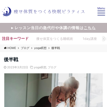
Menu
▸ レッスン当日の急代行や休講の情報は
こちら
注目キーワード
痩せ体質をつくる睡眠術
1day講座
HOME
ブログ
yoga瞑想
後半戦
後半戦
2023年3月22日
yoga瞑想
,
ブログ