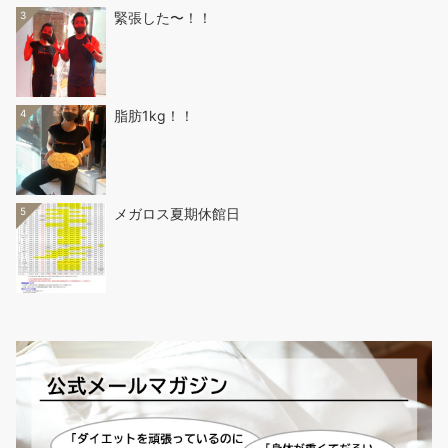
3
緊張した〜！！
4
脂肪1kg！！
5
メガロス夏期休館日