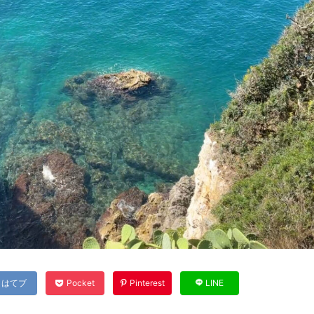
はてブ
Pocket
Pinterest
LINE