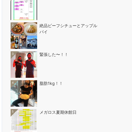
2
絶品ビーフシチューとアップル
パイ
3
緊張した〜！！
4
脂肪1kg！！
5
メガロス夏期休館日