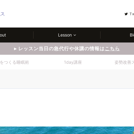
T
out
Lesson
Bl
▸ レッスン当日の急代行や休講の情報は
こちら
をつくる睡眠術
1day講座
姿勢改善