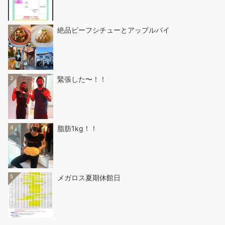
2
絶品ビーフシチューとアップルパイ
3
緊張した〜！！
4
脂肪1kg！！
5
メガロス夏期休館日