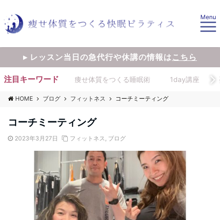
Menu
▸ レッスン当日の急代行や休講の情報は
こちら
注目キーワード
痩せ体質をつくる睡眠術
1day講座
HOME
ブログ
フィットネス
コーチミーティング
コーチミーティング
2023年3月27日
フィットネス
,
ブログ