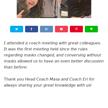
𝘐 𝘢𝘵𝘵𝘦𝘯𝘥𝘦𝘥 𝘢 𝘤𝘰𝘢𝘤𝘩 𝘮𝘦𝘦𝘵𝘪𝘯𝘨 𝘸𝘪𝘵𝘩 𝘨𝘳𝘦𝘢𝘵 𝘤𝘰𝘭𝘭𝘦𝘢𝘨𝘶𝘦𝘴.
𝘐𝘵 𝘸𝘢𝘴 𝘵𝘩𝘦 𝘧𝘪𝘳𝘴𝘵 𝘮𝘦𝘦𝘵𝘪𝘯𝘨 𝘩𝘦𝘭𝘥 𝘴𝘪𝘯𝘤𝘦 𝘵𝘩𝘦 𝘳𝘶𝘭𝘦𝘴
𝘳𝘦𝘨𝘢𝘳𝘥𝘪𝘯𝘨 𝘮𝘢𝘴𝘬𝘴 𝘤𝘩𝘢𝘯𝘨𝘦𝘥, 𝘢𝘯𝘥 𝘤𝘰𝘯𝘷𝘦𝘳𝘴𝘪𝘯𝘨 𝘸𝘪𝘵𝘩𝘰𝘶𝘵
𝘮𝘢𝘴𝘬𝘴 𝘢𝘭𝘭𝘰𝘸𝘦𝘥 𝘶𝘴 𝘵𝘰 𝘩𝘢𝘷𝘦 𝘢𝘯 𝘦𝘷𝘦𝘯 𝘣𝘦𝘵𝘵𝘦𝘳 𝘥𝘪𝘴𝘤𝘶𝘴𝘴𝘪𝘰𝘯
𝘵𝘩𝘢𝘯 𝘣𝘦𝘧𝘰𝘳𝘦.
𝘛𝘩𝘢𝘯𝘬 𝘺𝘰𝘶 𝘏𝘦𝘢𝘥 𝘊𝘰𝘢𝘤𝘩 𝘔𝘢𝘴𝘢 𝘢𝘯𝘥 𝘊𝘰𝘢𝘤𝘩 𝘌𝘳𝘪 𝘧𝘰𝘳
𝘢𝘭𝘸𝘢𝘺𝘴 𝘴𝘩𝘢𝘳𝘪𝘯𝘨 𝘺𝘰𝘶𝘳 𝘨𝘳𝘦𝘢𝘵 𝘬𝘯𝘰𝘸𝘭𝘦𝘥𝘨𝘦 𝘸𝘪𝘵𝘩 𝘶𝘴!