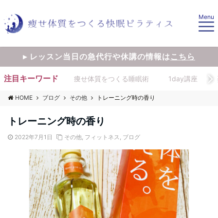
Menu
▸ レッスン当日の急代行や休講の情報は
こちら
注目キーワード
痩せ体質をつくる睡眠術
1day講座
HOME
ブログ
その他
トレーニング時の香り
トレーニング時の香り
2022年7月1日
その他
,
フィットネス
,
ブログ