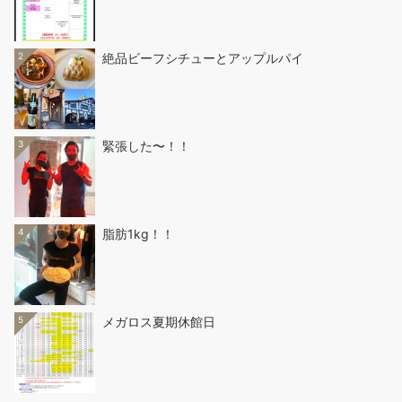
2
絶品ビーフシチューとアップルパイ
3
緊張した〜！！
4
脂肪1kg！！
5
メガロス夏期休館日