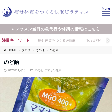
Menu
▸ レッスン当日の急代行や休講の情報は
こちら
注目キーワード
痩せ体質をつくる睡眠術
1day講座
HOME
ブログ
その他
のど飴
のど飴
2026年1月16日
その他
,
ブログ
,
健康