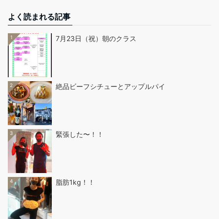
よく読まれる記事
1
7月23日（祝）朝のクラス
2
絶品ビーフシチューとアップルパイ
3
緊張した〜！！
4
脂肪1kg！！