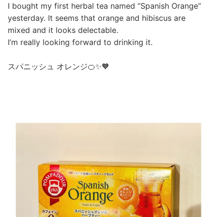
I bought my first herbal tea named “Spanish Orange”
yesterday. It seems that orange and hibiscus are
mixed and it looks delectable.
I’m really looking forward to drinking it.
スパニッシュ オレンジ🍊✨🧡