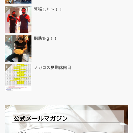
3
緊張した〜！！
4
脂肪1kg！！
5
メガロス夏期休館日