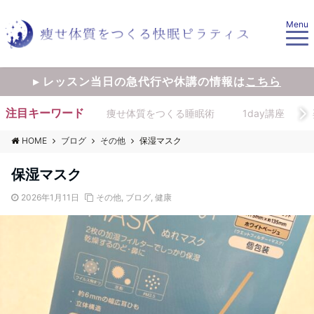
Menu
▸ レッスン当日の急代行や休講の情報は
こちら
注目キーワード
痩せ体質をつくる睡眠術
1day講座
HOME
ブログ
その他
保湿マスク
保湿マスク
2026年1月11日
その他
,
ブログ
,
健康