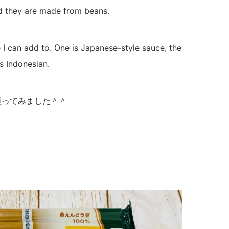
d they are made from beans.
 I can add to. One is Japanese-style sauce, the
s Indonesian.
買ってみました＾＾