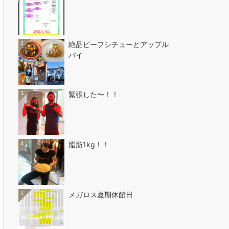
2
絶品ビーフシチューとアップル
パイ
3
緊張した〜！！
4
脂肪1kg！！
5
メガロス夏期休館日