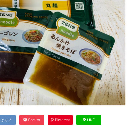
はてブ
Pocket
Pinterest
LINE