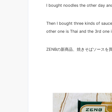
I bought noodles the other day an
Then I bought three kinds of sauce
other one is Thai and the 3rd one i
ZENBの新商品、焼きそばソースを