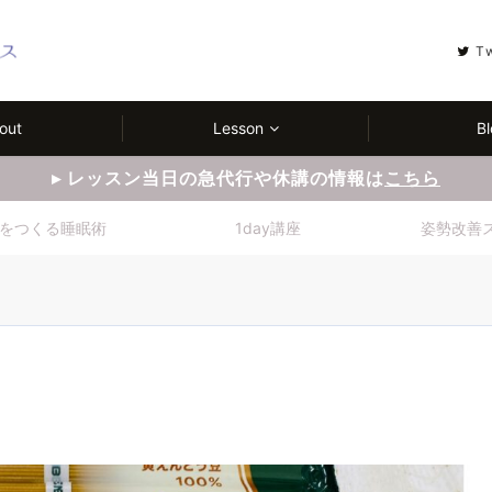
T
out
Lesson
Bl
▸ レッスン当日の急代行や休講の情報は
こちら
をつくる睡眠術
1day講座
姿勢改善