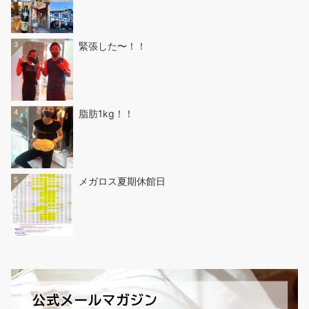
3
緊張した〜！！
4
脂肪1kg！！
5
メガロス夏期休館日