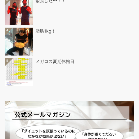
緊張した〜！！
4
脂肪1kg！！
5
メガロス夏期休館日