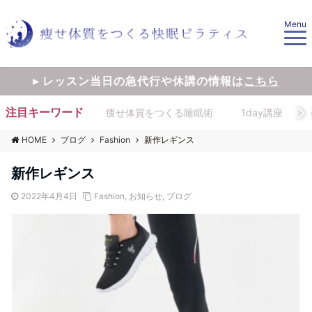
Menu
▸ レッスン当日の急代行や休講の情報は
こちら
注目キーワード
痩せ体質をつくる睡眠術
1day講座
HOME
ブログ
Fashion
新作レギンス
新作レギンス
2022年4月4日
Fashion
,
お知らせ
,
ブログ