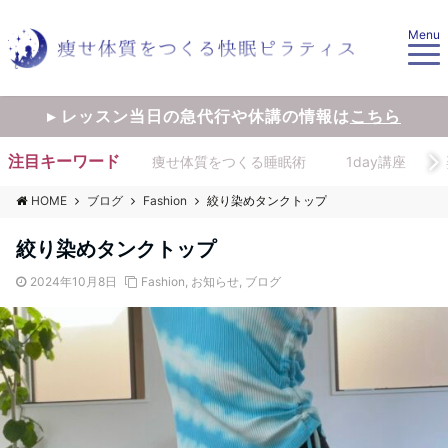
Menu
▸ レッスン当日の急代行や休講の情報は
こちら
注目キーワード
痩せ体質をつくる睡眠術
1day講座
HOME
ブログ
Fashion
絞り染めタンクトップ
絞り染めタンクトップ
2024年10月8日
Fashion
,
お知らせ
,
ブログ