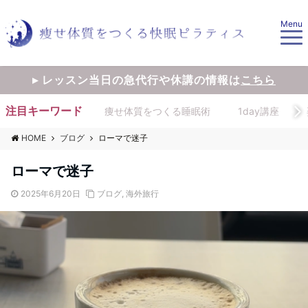
Menu
▸ レッスン当日の急代行や休講の情報は
こちら
注目キーワード
痩せ体質をつくる睡眠術
1day講座
HOME
ブログ
ローマで迷子
ローマで迷子
2025年6月20日
ブログ
,
海外旅行