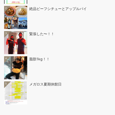
2
絶品ビーフシチューとアップルパイ
3
緊張した〜！！
4
脂肪1kg！！
5
メガロス夏期休館日