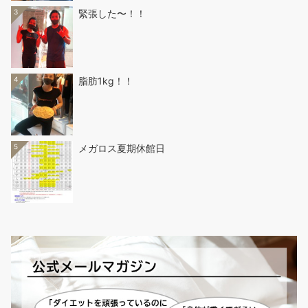
3
緊張した〜！！
4
脂肪1kg！！
5
メガロス夏期休館日