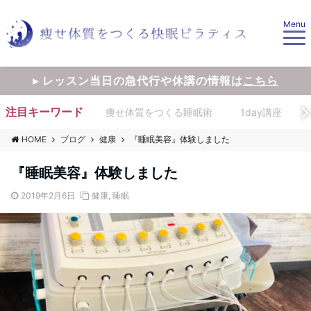
Menu
▸ レッスン当日の急代行や休講の情報は
こちら
注目キーワード
痩せ体質をつくる睡眠術
1day講座
HOME
ブログ
健康
『睡眠美容』体験しました
『睡眠美容』体験しました
2019年2月6日
健康
,
睡眠