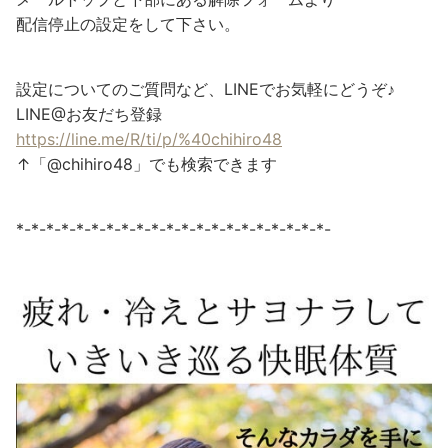
配信停止の設定をして下さい。
設定についてのご質問など、LINEでお気軽にどうぞ♪
LINE@お友だち登録
https://line.me/R/ti/p/%40chihiro48
↑「@chihiro48」でも検索できます
*-*-*-*-*-*-*-*-*-*-*-*-*-*-*-*-*-*-*-*-*-