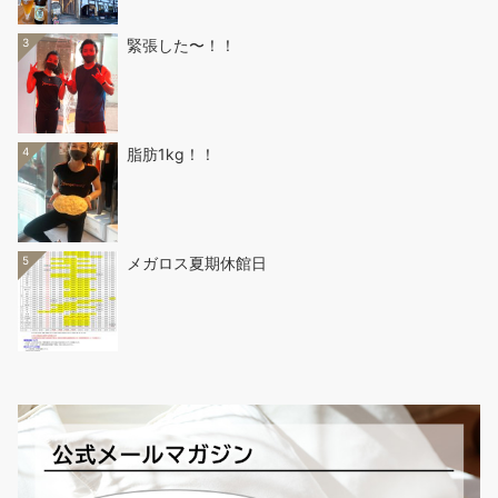
3
緊張した〜！！
4
脂肪1kg！！
5
メガロス夏期休館日