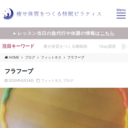
Menu
▸ レッスン当日の急代行や休講の情報は
こちら
注目キーワード
痩せ体質をつくる睡眠術
1day講座
HOME
ブログ
フィットネス
フラフープ
フラフープ
2020年4月24日
フィットネス
,
ブログ