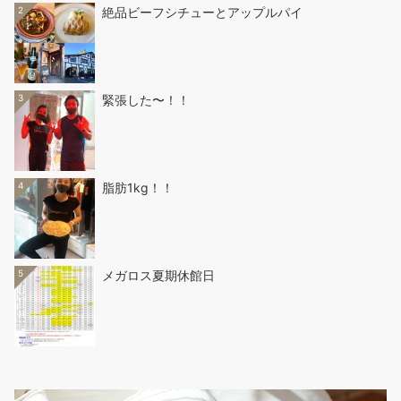
2
絶品ビーフシチューとアップルパイ
3
緊張した〜！！
4
脂肪1kg！！
5
メガロス夏期休館日