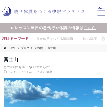
Menu
▸ レッスン当日の急代行や休講の情報は
こちら
注目キーワード
痩せ体質をつくる睡眠術
1day講座
HOME
ブログ
その他
富士山
富士山
2022年2月19日
2022年2月20日
その他
,
フィットネス
,
ブログ
,
健康