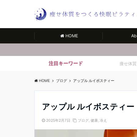
HOME
Ab
注目キーワード
痩せ体質
HOME
ブログ
アップル ルイボスティー
アップル ルイボスティー
2025年2月7日
ブログ
,
健康
,
冷え