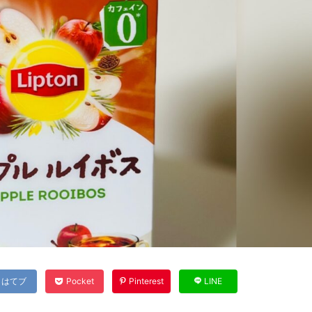
はてブ
Pocket
Pinterest
LINE