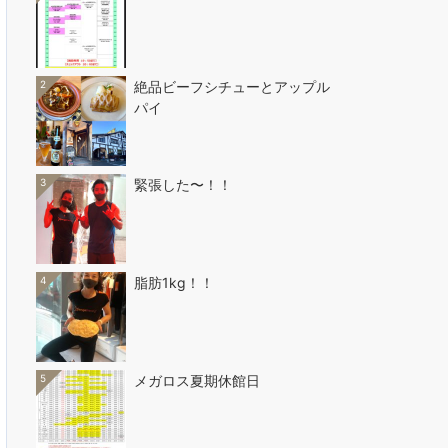
2
絶品ビーフシチューとアップル
パイ
3
緊張した〜！！
4
脂肪1kg！！
5
メガロス夏期休館日