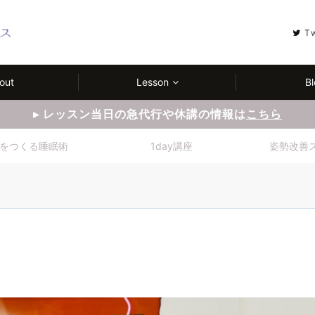
T
out
Lesson
Bl
▸ レッスン当日の急代行や休講の情報は
こちら
をつくる睡眠術
1day講座
姿勢改善